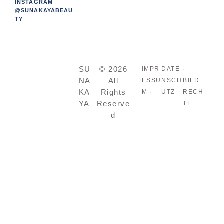
INSTAGRAM
@SUNAKAYABEAU
TY
SU
© 2026
IMPR
DATE
·
NA
All
ESSU
NSCH
BILD
KA
Rights
M ·
UTZ
RECH
YA
Reserve
TE
d